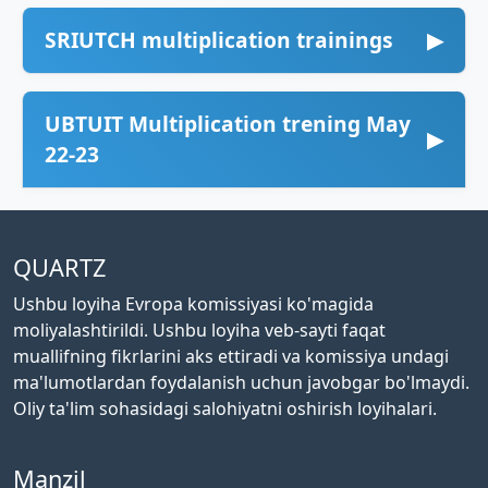
SRIUTCH multiplication trainings
▶
UBTUIT Multiplication trening May
▶
22-23
QUARTZ
Ushbu loyiha Evropa komissiyasi ko'magida
moliyalashtirildi. Ushbu loyiha veb-sayti faqat
muallifning fikrlarini aks ettiradi va komissiya undagi
ma'lumotlardan foydalanish uchun javobgar bo'lmaydi.
Oliy ta'lim sohasidagi salohiyatni oshirish loyihalari.
Manzil